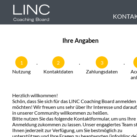
KONTA
Ihre Angaben
1
2
3
Nutzung
Kontaktdaten
Zahlungsdaten
Ac
an
Herzlich willkommen!
Schön, dass Sie sich für das LINC Coaching Board anmelden
möchten! Wir freuen uns sehr über Ihr Interesse und darauf,
in unserer Community willkommen zu heißen.
Bitte nutzen Sie das folgende Kontaktformular, um uns Ihre
Anmeldung zukommen zu lassen. Unser engagiertes Team s
Ihnen jederzeit zur Verfügung, um Sie bestmöglich zu
unterstützen und Ihre Fragen zu beantworten
(info@linc.de